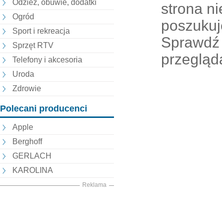
Odzież, obuwie, dodatki
strona nie
Ogród
poszukuj
Sport i rekreacja
Sprawdź 
Sprzęt RTV
przegląd
Telefony i akcesoria
Uroda
Zdrowie
Polecani producenci
Apple
Berghoff
GERLACH
KAROLINA
Reklama