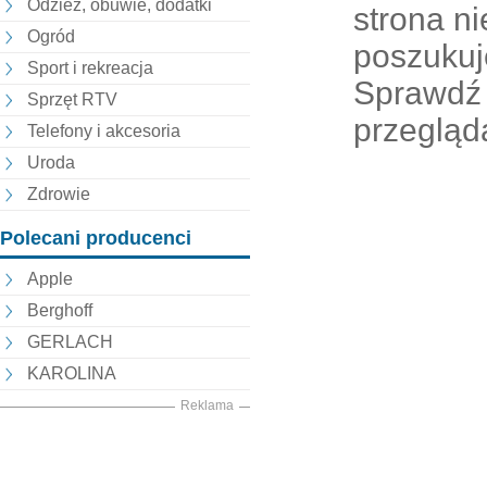
Odzież, obuwie, dodatki
strona nie
Ogród
poszukuj
Sport i rekreacja
Sprawdź 
Sprzęt RTV
przegląd
Telefony i akcesoria
Uroda
Zdrowie
Polecani producenci
Apple
Berghoff
GERLACH
KAROLINA
Reklama