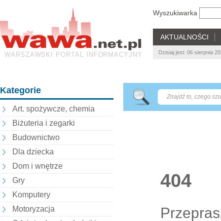
Wyszukiwarka
AKTUALNOŚCI
Dzisiaj jest: 06 sierpnia 
WARSZAWSKI PORTAL INFORMACYJNY
Kategorie
Art. spożywcze, chemia
Biżuteria i zegarki
Budownictwo
Dla dziecka
Dom i wnętrze
404
Gry
Komputery
Przepras
Motoryzacja