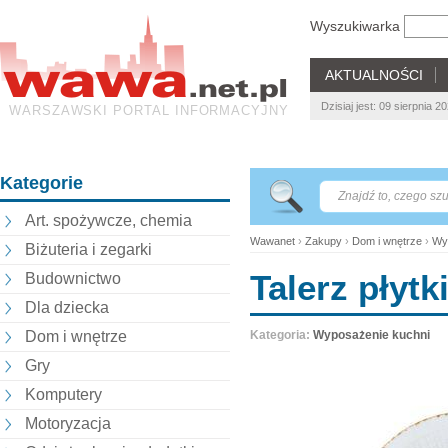
Wyszukiwarka
AKTUALNOŚCI
Dzisiaj jest: 09 sierpnia 
WARSZAWSKI PORTAL INFORMACYJNY
Kategorie
Art. spożywcze, chemia
Wawanet
›
Zakupy
›
Dom i wnętrze
›
Wy
Biżuteria i zegarki
Talerz płyt
Budownictwo
Dla dziecka
Dom i wnętrze
Kategoria:
Wyposażenie kuchni
Gry
Komputery
Motoryzacja