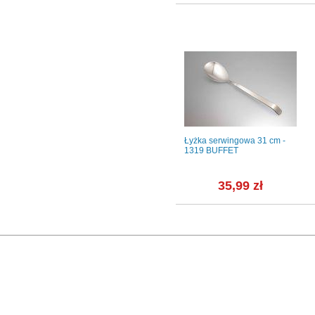
 - 1245
Owocarka kryształowa 16 cm
Łyżka serwingowa 31 cm -
(700640)
1319 BUFFET
26,83 zł
35,99 zł