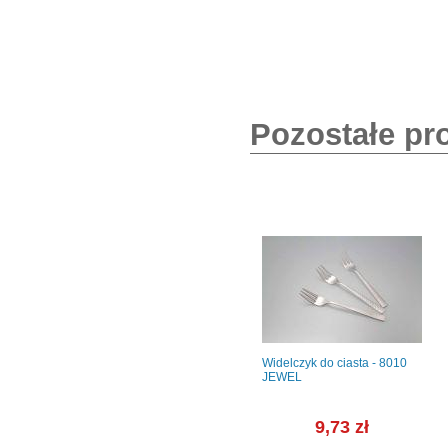
Pozostałe pr
WERSAL
Salaterka 21 cm - BANQUET
Widelczyk do ciasta - 8010
(BASB21)
JEWEL
ł
46,80 zł
9,73 zł