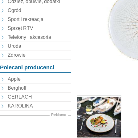
Odzież, obuwie, dodatki
Ogród
Sport i rekreacja
Sprzęt RTV
Telefony i akcesoria
Uroda
Zdrowie
Polecani producenci
Apple
Berghoff
GERLACH
KAROLINA
Reklama